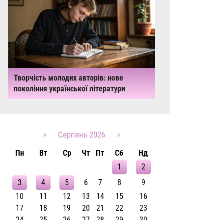
Творчість молодих авторів: нове
покоління української літератури
«
Серпень 2026
»
Пн
Вт
Ср
Чт
Пт
Сб
Нд
1
2
3
4
5
6
7
8
9
10
11
12
13
14
15
16
17
18
19
20
21
22
23
24
25
26
27
28
29
30