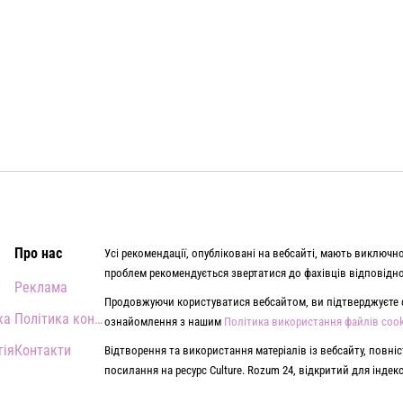
Про нас
Усі рекомендації, опубліковані на вебсайті, мають виключн
проблем рекомендується звертатися до фахівців відповідної
Реклама
Продовжуючи користуватися вебсайтом, ви підтверджуєте с
ка
Політика конфіденційності
ознайомлення з нашим
Політика використання файлів cook
гія
Контакти
Відтворення та використання матеріалів із вебсайту, повн
посилання на ресурс Culture. Rozum 24, відкритий для інде