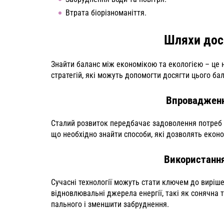
Втрата біорізноманіття.
Шляхи дос
Знайти баланс між економікою та екологією – це н
стратегій, які можуть допомогти досягти цього бал
Впровадженн
Сталий розвиток передбачає задоволення потреб с
що необхідно знайти способи, які дозволять екон
Використання
Сучасні технології можуть стати ключем до виріш
відновлювальні джерела енергії, такі як сонячна т
пального і зменшити забруднення.