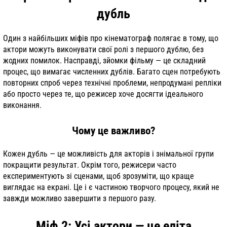
дубль
Один з найбільших міфів про кінематограф полягає в тому, що
актори можуть виконувати свої ролі з першого дублю, без
жодних помилок. Насправді, зйомки фільму — це складний
процес, що вимагає численних дублів. Багато сцен потребують
повторних спроб через технічні проблеми, непродумані репліки
або просто через те, що режисер хоче досягти ідеального
виконання.
Чому це важливо?
Кожен дубль — це можливість для акторів і знімальної групи
покращити результат. Окрім того, режисери часто
експериментують зі сценами, щоб зрозуміти, що краще
виглядає на екрані. Це і є частиною творчого процесу, який не
завжди можливо завершити з першого разу.
Міф 2: Усі актори — це еліта