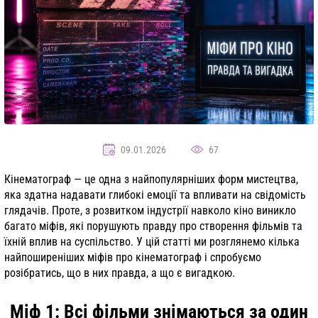
09.01.2026
67
Кінематограф — це одна з найпопулярніших форм мистецтва,
яка здатна надавати глибокі емоції та впливати на свідомість
глядачів. Проте, з розвитком індустрії навколо кіно виникло
багато міфів, які порушують правду про створення фільмів та
їхній вплив на суспільство. У цій статті ми розглянемо кілька
найпоширеніших міфів про кінематограф і спробуємо
розібратись, що в них правда, а що є вигадкою.
Міф 1: Всі фільми знімаються за один