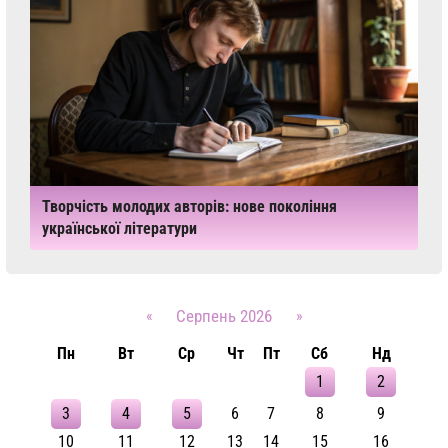
Творчість молодих авторів: нове покоління
української літератури
«
Серпень 2026
»
Пн
Вт
Ср
Чт
Пт
Сб
Нд
1
2
3
4
5
6
7
8
9
10
11
12
13
14
15
16