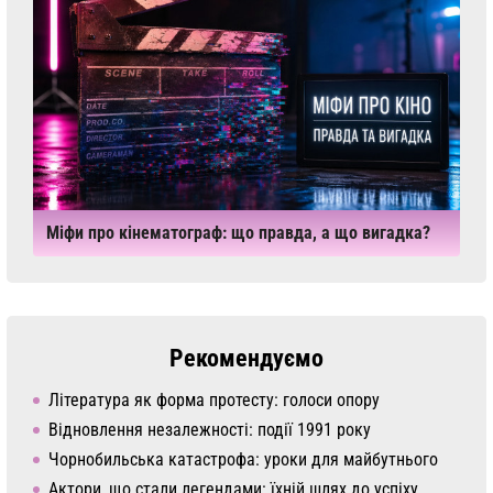
Міфи про кінематограф: що правда, а що вигадка?
Рекомендуємо
Література як форма протесту: голоси опору
Відновлення незалежності: події 1991 року
Чорнобильська катастрофа: уроки для майбутнього
Актори, що стали легендами: їхній шлях до успіху