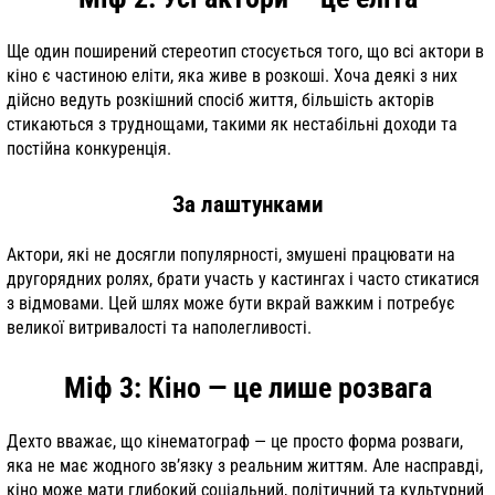
Ще один поширений стереотип стосується того, що всі актори в
кіно є частиною еліти, яка живе в розкоші. Хоча деякі з них
дійсно ведуть розкішний спосіб життя, більшість акторів
стикаються з труднощами, такими як нестабільні доходи та
постійна конкуренція.
За лаштунками
Актори, які не досягли популярності, змушені працювати на
другорядних ролях, брати участь у кастингах і часто стикатися
з відмовами. Цей шлях може бути вкрай важким і потребує
великої витривалості та наполегливості.
Міф 3: Кіно — це лише розвага
Дехто вважає, що кінематограф — це просто форма розваги,
яка не має жодного зв’язку з реальним життям. Але насправді,
кіно може мати глибокий соціальний, політичний та культурний