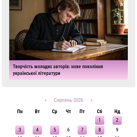
Творчість молодих авторів: нове покоління
української літератури
«
Серпень 2026
»
Пн
Вт
Ср
Чт
Пт
Сб
Нд
1
2
3
4
5
6
7
8
9