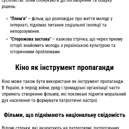
суспільстві. Вони спонукають до обговорення та пошуку
рішень.
"Плем'я"
– фільм, що розповідає про життя молоді у
інтернаті, піднімає питання соціальної ізоляції та
непорозуміння.
"Сторожова застава"
– казкова стрічка, що через призму
історії знайомить молодь з українською культурою та
історичними проблемами.
Кіно як інструмент пропаганди
Кіно може також бути використане як інструмент пропаганди.
В Україні, в період війни, уряд і громадські організації часто
сприяють створенню фільмів, які покликані підняти моральний
дух населення та формувати патріотичні настрої.
Фільми, що піднімають національну свідомість
Відомі стрічки, які акцентують на патріотизмі, патріотичних